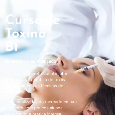
Curso de
Toxina
Bt
Nível Básico ao Avançado
Se torne um profissional injetor
seguro para a prática de toxina
botulínica com as técnicas de
aplicação
mais atualizadas do mercado em um
ambiente com poucos alunos,
priorizando a prática intensa.